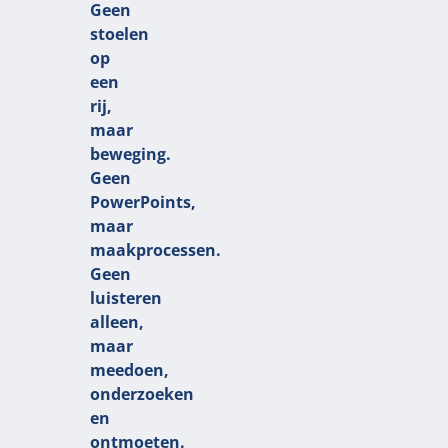
Geen
stoelen
op
een
rij,
maar
beweging.
Geen
PowerPoints,
maar
maakprocessen.
Geen
luisteren
alleen,
maar
meedoen,
onderzoeken
en
ontmoeten.