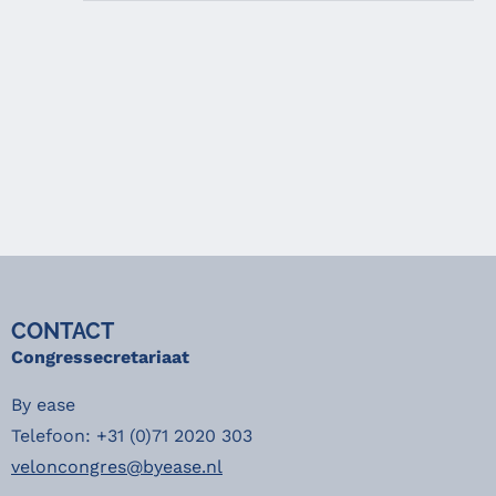
CONTACT
Congressecretariaat
By ease
Telefoon: +31 (0)71 2020 303
veloncongres@byease.nl