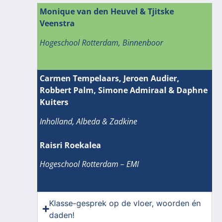
Monique van den Heuvel & Tjitske
Veenstra
Hogeschool Rotterdam, Binnenboor
Carmen Tempelaars, Jeroen Audier,
Robbert Palm, Simone Admiraal & Daphne
Kuiters
Inholland, Albeda & Zadkine
Raisri Roekalea
Hogeschool Rotterdam – EMI
Klasse-gesprek op de vloer, woorden én
daden!